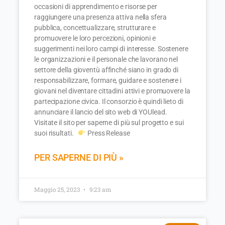
occasioni di apprendimento e risorse per
raggiungere una presenza attiva nella sfera
pubblica, concettualizzare, strutturare e
promuovere le loro percezioni, opinioni e
suggerimenti nei loro campi di interesse. Sostenere
le organizzazioni e il personale che lavorano nel
settore della gioventù affinché siano in grado di
responsabilizzare, formare, guidare e sostenere i
giovani nel diventare cittadini attivi e promuovere la
partecipazione civica. Il consorzio è quindi lieto di
annunciare il lancio del sito web di YOUlead.
Visitate il sito per saperne di più sul progetto e sui
suoi risultati.
Press Release
PER SAPERNE DI PIÙ »
Maggio 25, 2023
9:23 am