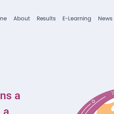
me
About
Results
E-Learning
News
ns a
 a