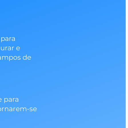
 para
urar e
campos de
e para
tornarem-se