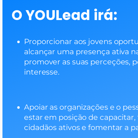
O YOULead irá:
Proporcionar aos jovens oport
alcançar uma presença ativa na 
promover as suas perceções, p
interesse.
Apoiar as organizações e o pes
estar em posição de capacitar, 
cidadãos ativos e fomentar a pa